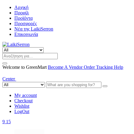
Αρχική
Προφίλ
Προϊόντα
Προσφορές
Νέα της LaikiSerron
Επικοινωνία
Welcome to GreenMart
Become A Vendor
Order Tracking
Help
Center
My account
Checkout
Wishlist
LogOut
9
15