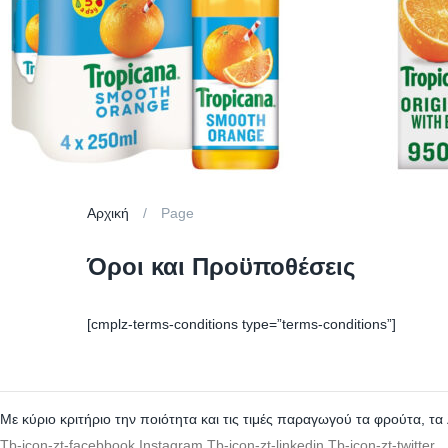
Αρχική
Page
Όροι και Προϋποθέσεις
[cmplz-terms-conditions type=”terms-conditions”]
Με κύριο κριτήριο την ποιότητα και τις τιμές παραγωγού τα φρούτα, τα
Tb-icon-zt-facebbook
Instagram
Tb-icon-zt-linkedin
Tb-icon-zt-twitter