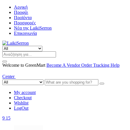
Αρχική
Προφίλ
Προϊόντα
Προσφορές
Νέα της LaikiSerron
Επικοινωνία
Welcome to GreenMart
Become A Vendor
Order Tracking
Help
Center
My account
Checkout
Wishlist
LogOut
9
15