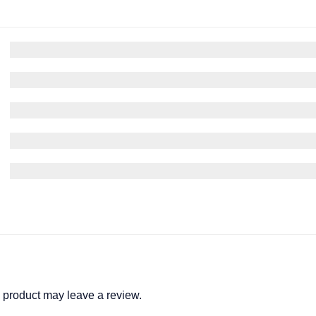
0%
0%
0%
0%
0%
 product may leave a review.