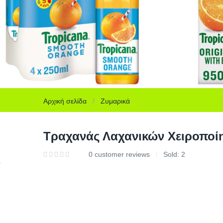
Αρχική σελίδα
Ζυμαρικά
Τραχανάς Λαχανικών Χειροποίη
0
customer reviews
Sold:
2