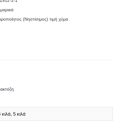
1911-1-1
μαρικά
ροποίητος (Νηστίσιμος) τιμή χύμα
λακτόζη
4 κιλά, 5 κιλά