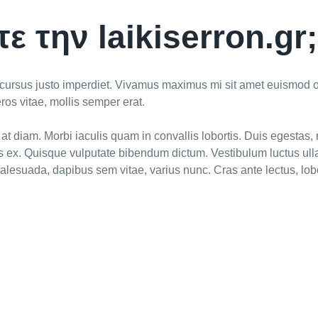
τε την laikiserron.gr;
t cursus justo imperdiet. Vivamus maximus mi sit amet euismod or
ros vitae, mollis semper erat.
at diam. Morbi iaculis quam in convallis lobortis. Duis egestas, r
is ex. Quisque vulputate bibendum dictum. Vestibulum luctus ulla
malesuada, dapibus sem vitae, varius nunc. Cras ante lectus, lobort