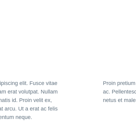
piscing elit. Fusce vitae
Proin pretium 
quam erat volutpat. Nullam
ac. Pellentes
atis id. Proin velit ex,
netus et male
 arcu. Ut a erat ac felis
mentum neque.