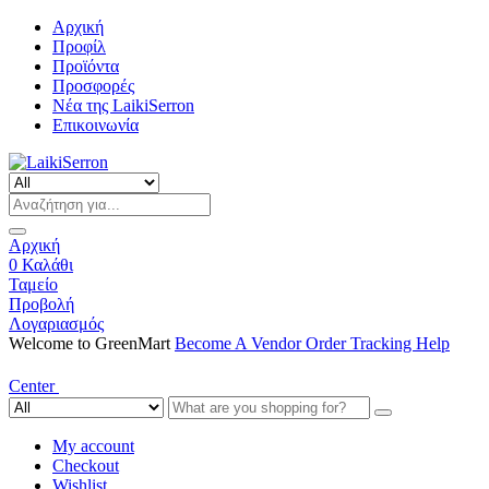
Αρχική
Προφίλ
Προϊόντα
Προσφορές
Νέα της LaikiSerron
Επικοινωνία
Αρχική
0
Καλάθι
Ταμείο
Προβολή
Λογαριασμός
Welcome to GreenMart
Become A Vendor
Order Tracking
Help
Center
My account
Checkout
Wishlist