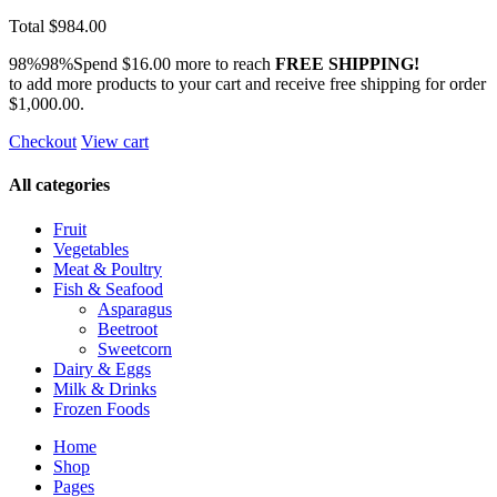
Total
$984.00
98%98%Spend
$16.00
more to reach
FREE SHIPPING!
to add more products to your cart and receive free shipping for order
$1,000.00
.
Checkout
View cart
All categories
Fruit
Vegetables
Meat & Poultry
Fish & Seafood
Asparagus
Beetroot
Sweetcorn
Dairy & Eggs
Milk & Drinks
Frozen Foods
Home
Shop
Pages