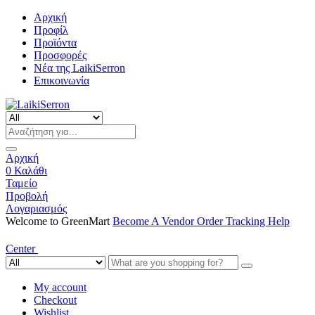
Αρχική
Προφίλ
Προϊόντα
Προσφορές
Νέα της LaikiSerron
Επικοινωνία
Αρχική
0
Καλάθι
Ταμείο
Προβολή
Λογαριασμός
Welcome to GreenMart
Become A Vendor
Order Tracking
Help
Center
My account
Checkout
Wishlist