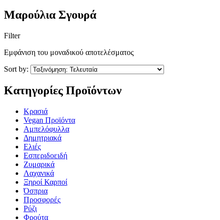
Μαρούλια Σγουρά
Filter
Εμφάνιση του μοναδικού αποτελέσματος
Sort by:
Κατηγορίες Προϊόντων
Kρασιά
Vegan Προϊόντα
Αμπελόφυλλα
Δημητριακά
Ελιές
Εσπεριδοειδή
Ζυμαρικά
Λαχανικά
Ξηροί Καρποί
Όσπρια
Προσφορές
Ρύζι
Φρούτα