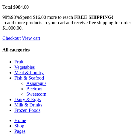
Total
$984.00
98%98%Spend
$16.00
more to reach
FREE SHIPPING!
to add more products to your cart and receive free shipping for order
$1,000.00
.
Checkout
View cart
All categories
Fruit
Vegetables
Meat & Poultry
Fish & Seafood
Asparagus
Beetroot
Sweetcorn
Dairy & Eggs
Milk & Drinks
Frozen Foods
Home
Shop
Pages