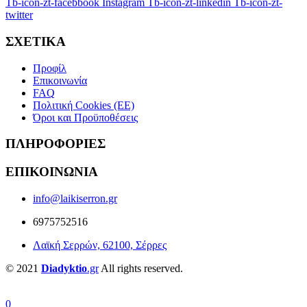
Tb-icon-zt-facebbook
Instagram
Tb-icon-zt-linkedin
Tb-icon-zt-
twitter
ΣΧΕΤΙΚΑ
Προφίλ
Επικοινωνία
FAQ
Πολιτική Cookies (ΕΕ)
Όροι και Προϋποθέσεις
ΠΛΗΡΟΦΟΡΙΕΣ
ΕΠΙΚΟΙΝΩΝΙΑ
info@laikiserron.gr
6975752516
Λαϊκή Σερρών, 62100, Σέρρες
© 2021
Diadyktio
.gr
All rights reserved.
0