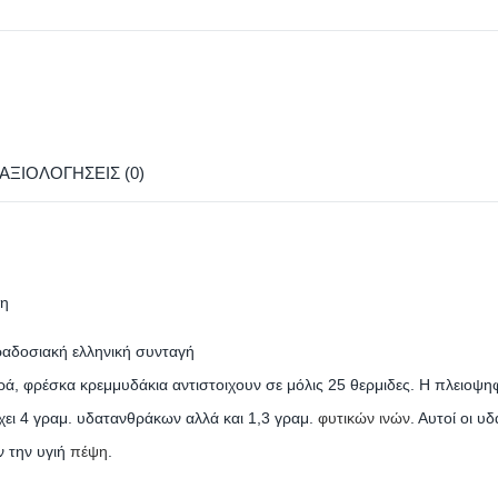
ΑΞΙΟΛΟΓΉΣΕΙΣ (0)
λη
ραδοσιακή ελληνική συνταγή
κρά, φρέσκα κρεμμυδάκια αντιστοιχουν σε μόλις 25 θερμιδες. Η πλειο
χει 4 γραμ. υδατανθράκων αλλά και 1,3 γραμ.
φυτικών ινών
. Αυτοί οι υ
ν την υγιή
πέψη
.